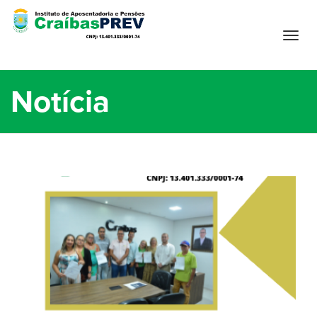
T
o
g
g
Notícia
l
e
n
a
v
i
g
a
t
i
o
n