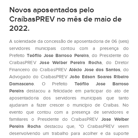
Novos aposentados pelo
CraíbasPREV no mês de maio de
2022.
A solenidade da concessão de aposentadoria de 06 (seis)
servidores municipais contou com a presença do
Prefeito
Teófilo Jose Barroso Pereira
, do Presidente do
CraíbasPREV
Jose Welber Pereira Rocha
, do Diretor
Financeiro do CraíbasPREV
Alécio Jose dos Santos
, do
Advogado do CraíbasPREV
João Edson Soares Ribeiro
Damasceno
. O Prefeito
Teófilo Jose Barroso
Pereira
destacou a felicidade em participar do ato de
aposentadoria dos servidores municipais que tanto
ajudaram a fazer crescer o município de Craíbas. No
evento que contou com a presença de servidores e
familiares o Presidente do CraíbasPREV
Jose Welber
Pereira Rocha
destacou que, "O CraibasPREV veem
desenvolvendo um trabalho para acolher e da suporte