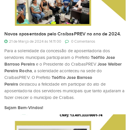
Novos aposentados pelo CraíbasPREV no ano de 2024.
21 de Março de 2024 às 14:11:00
0 Comentarios
Para a solenidade da concessão de aposentadoria dos
servidores municipais participaram o Prefeito
Teófilo Jose
Barroso Pereira
e o Presidente do CraíbasPREV
Jose Welber
Pereira Rocha
, a solenidade aconteceu na sede do
CraíbasPREV. O Prefeito
Teófilo Jose Barroso
Pereira
destacou a felicidade em participar do ato de
aposentadoria dos servidores municipais que tanto ajudaram a
fazer crescer o município de Craíbas.
Sejam Bem-Vindos!